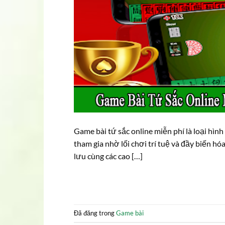
Game bài tứ sắc online miễn phí là loại hình 
tham gia nhờ lối chơi trí tuệ và đầy biến h
lưu cùng các cao […]
Đã đăng trong
Game bài