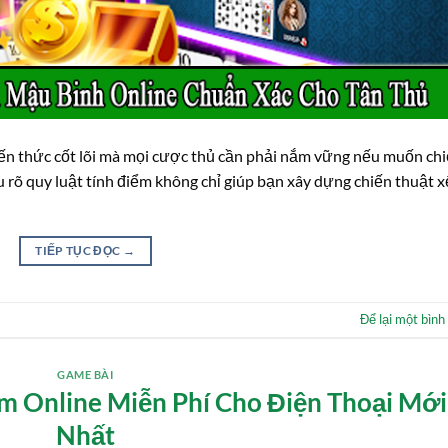
 kiến thức cốt lõi mà mọi cược thủ cần phải nắm vững nếu muốn ch
ểu rõ quy luật tính điểm không chỉ giúp bạn xây dựng chiến thuật 
TIẾP TỤC ĐỌC
→
Để lại một bình
GAME BÀI
m Online Miễn Phí Cho Điện Thoại Mới
Nhất