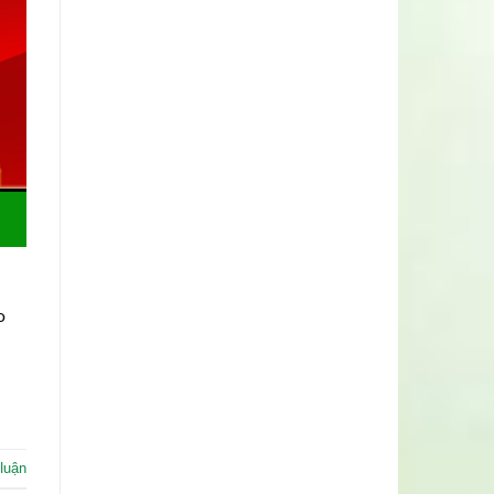
o
 luận