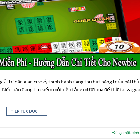
giải trí dân gian cực kỳ thịnh hành đang thu hút hàng triệu bài thủ
óa. Nếu bạn đang tìm kiếm một nền tảng mượt mà để thử tài và gia
TIẾP TỤC ĐỌC
→
Để lại một bình