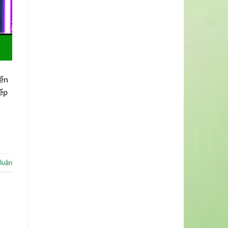
iến
xếp
 luận