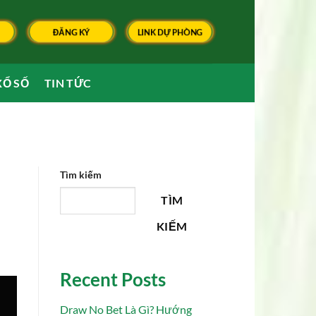
ĐĂNG KÝ
LINK DỰ PHÒNG
XỔ SỐ
TIN TỨC
Tìm kiếm
TÌM
KIẾM
Recent Posts
Draw No Bet Là Gì? Hướng