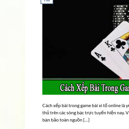
Cách xếp bài trong game bài xì tố online là
thủ trên các sòng bạc trực tuyến hiện nay. 
bạn bảo toàn nguồn […]