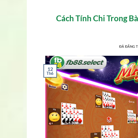
Cách Tính Chi Trong B
ĐÃ ĐĂNG 
12
Th6