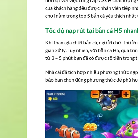
nổi bật với việc cung cấp CSKH chất lượng v
của khách hàng đều được nhân viên tiếp nhậ
chơi nằm trong top 5 bắn cá yêu thích nhất
Tốc độ nạp rút tại bắn cá H5 nhanh
Khi tham gia chơi bắn cá, người chơi thườn
gian xử lý. Tuy nhiên, với bắn cá H5, quá tr
từ 3 – 5 phút bạn đã có được số tiền trong 
Nhà cái đã tích hợp nhiều phương thức nạp 
bảo bạn chọn đúng phương thức để phù hợp 