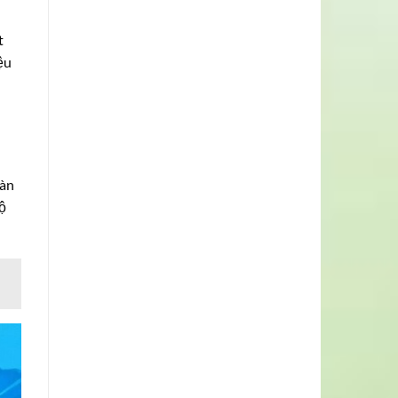
t
ệu
bàn
ộ