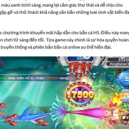
n màu xanh tươi sáng, mang lại cảm giác thư thái và dễ chịu cho
 gặp gỡ và thử thách khả năng săn bắn những loài sinh vật biển đ
 các chương trình khuyến mãi hấp dẫn cho bắn cá H5. Điều này man
sân chơi từ sáng đến tối. Tựa game này chính là sự hòa quyện hoàn
g truyền thống và phiên bản bắn cá online xu thế hiện đại.