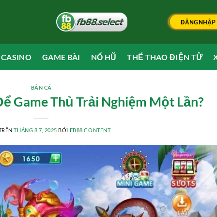
ĐĂNG NHẬP
CASINO
GAME BÀI
NỔ HŨ
THỂ THAO ĐIỆN TỬ
BẮN CÁ
Để Game Thủ Trải Nghiệm Một Lần?
TRÊN
THÁNG 8 7, 2025
BỞI
FB88 CONTENT