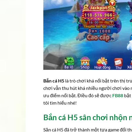
Bắn cá H5
là trò chơi khá nổi bật trên thị 
chơi vẫn thu hút khá nhiều người chơi vào m
ưu điểm nổi bật. Điều đó sẽ được
FB88
bật 
tôi tìm hiểu nhé!
Bắn cá H5 sân chơi nhộn n
Săn cá H5 đã trở thành một tựa game đổi t