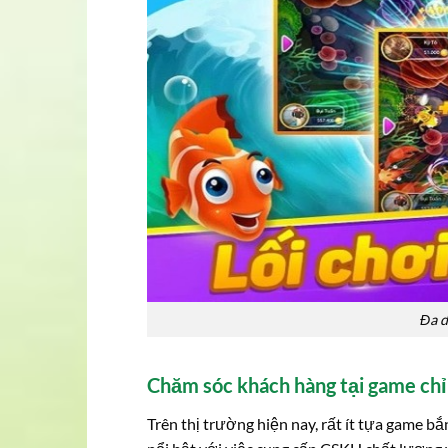
Đa d
Chăm sóc khách hàng tại game ch
Trên thị trường hiện nay, rất ít tựa game b