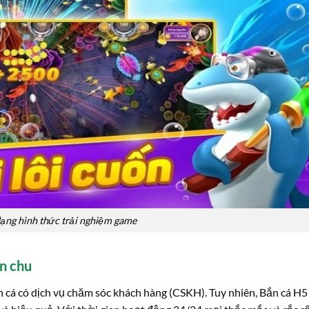
ạng hình thức trải nghiệm game
ỉn chu
ắn cá có dịch vụ chăm sóc khách hàng (CSKH). Tuy nhiên, Bắn cá H5 