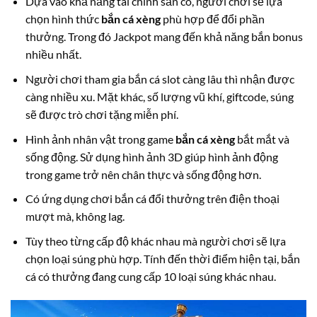
Dựa vào khả năng tài chính sẵn có, người chơi sẽ lựa
chọn hình thức
bắn cá xèng
phù hợp để đổi phần
thưởng. Trong đó Jackpot mang đến khả năng bắn bonus
nhiều nhất.
Người chơi tham gia bắn cá slot càng lâu thì nhận được
càng nhiều xu. Mặt khác, số lượng vũ khí, giftcode, súng
sẽ được trò chơi tặng miễn phí.
Hình ảnh nhân vật trong game
bắn cá xèng
bắt mắt và
sống động. Sử dụng hình ảnh 3D giúp hình ảnh động
trong game trở nên chân thực và sống động hơn.
Có ứng dụng chơi bắn cá đổi thưởng trên điện thoại
mượt mà, không lag.
Tùy theo từng cấp độ khác nhau mà người chơi sẽ lựa
chọn loại súng phù hợp. Tính đến thời điểm hiện tại, bắn
cá có thưởng đang cung cấp 10 loại súng khác nhau.