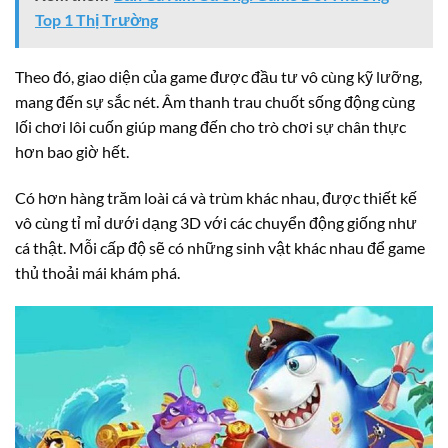
Top 1 Thị Trường
Theo đó, giao diện của game được đầu tư vô cùng kỹ lưỡng,
mang đến sự sắc nét. Âm thanh trau chuốt sống động cùng
lối chơi lôi cuốn giúp mang đến cho trò chơi sự chân thực
hơn bao giờ hết.
Có hơn hàng trăm loài cá và trùm khác nhau, được thiết kế
vô cùng tỉ mỉ dưới dạng 3D với các chuyển động giống như
cá thật. Mỗi cấp độ sẽ có những sinh vật khác nhau để game
thủ thoải mái khám phá.