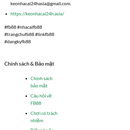
keonhacai24hasia@gmail.com
.
https://keonhacai24h.asia/
#fb88 #nhacaifb88
#trangchufb88 #linkfb88
#dangkyfb88
Chính sách & Bảo mật
Chính sách
bảo mật
Câu hỏi về
FB88
Chơi có trách
nhiệm