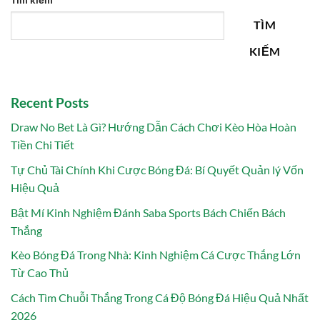
TÌM
KIẾM
Recent Posts
Draw No Bet Là Gì? Hướng Dẫn Cách Chơi Kèo Hòa Hoàn
Tiền Chi Tiết
Tự Chủ Tài Chính Khi Cược Bóng Đá: Bí Quyết Quản lý Vốn
Hiệu Quả
Bật Mí Kinh Nghiệm Đánh Saba Sports Bách Chiến Bách
Thắng
Kèo Bóng Đá Trong Nhà: Kinh Nghiệm Cá Cược Thắng Lớn
Từ Cao Thủ
Cách Tìm Chuỗi Thắng Trong Cá Độ Bóng Đá Hiệu Quả Nhất
2026