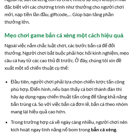
đặc biệt với các chương trình như thưởng cho người chơi
mới, nạp tiền lần đầu, giftcode,… Giúp bạn tăng phần
thưởng lớn.
Mẹo chơi game bắn cá xèng một cách hiệu quả
Ngoài việc nắm chắc luật chơi, các bước bắn cá để đổi
thưởng. Người chơi bắt buộc phải học hỏi kinh nghiệm, mẹo
câu cá hay từ các cao thủ đi trước. Ở đây, chúng tôi xin đề
xuất một số chiến thuật cụ thể:
Đầu tiên, người chơi phải lựa chọn chiến lược tấn công
phù hợp. Điển hình, nếu bạn thấy cá bơi thành đàn thì
hãy áp dụng ngay chiến thuật tấn công để tăng khả năng
bắn trúng cá. So với việc bắn cá đơn lẻ, bắn cá theo nhóm
mang lại hiệu quả cao hơn.
Trong trường hợp cá về ngày càng nhiều, người chơi nên
kích hoạt ngay tính năng nổ bom trong
bắn cá xèng.