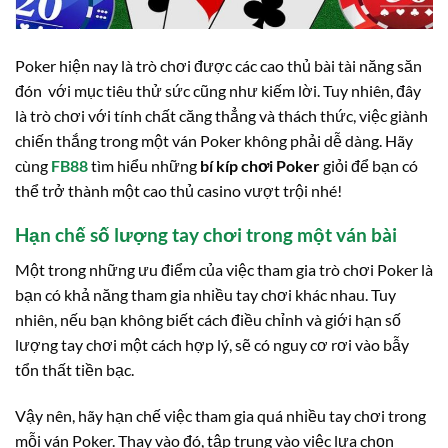
Poker hiện nay là trò chơi được các cao thủ bài tài năng săn
đón với mục tiêu thử sức cũng như kiếm lời. Tuy nhiên, đây
là trò chơi với tính chất căng thẳng và thách thức, việc giành
chiến thắng trong một ván Poker không phải dễ dàng. Hãy
cùng
FB88
tìm hiểu những
bí kíp chơi Poker
giỏi để bạn có
thể trở thành một cao thủ
casino
vượt trội nhé!
Hạn chế số lượng tay chơi trong một ván bài
Một trong những ưu điểm của việc tham gia trò chơi Poker là
bạn có khả năng tham gia nhiều tay chơi khác nhau. Tuy
nhiên, nếu bạn không biết cách điều chỉnh và giới hạn số
lượng tay chơi một cách hợp lý, sẽ có nguy cơ rơi vào bẫy
tổn thất tiền bạc.
Vậy nên, hãy hạn chế việc tham gia quá nhiều tay chơi trong
mỗi ván Poker. Thay vào đó, tập trung vào việc lựa chọn