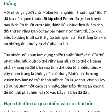
thắng
Với những người chơi Poker kinh nghiệm, thuật ngữ “Bluff”
đã trở nên quen thuộc.
Bí kíp chơi Poker
được lan truyền
này là chiến thuật cược láo, đánh liều. Mục đích là làm cho
đối thủ tin rằng bạn có tay bài mạnh hơn thực tế. Đôi khi,
việc áp dụng Bluff có thể giúp bạn giành chiến thắng lớn khi
ép những đối thủ “yếu vía” phải từ bỏ.
Tuy nhiên, nếu bạn lạm dụng chiến thuật Bluff và bị đối thủ
phát hiện, hậu quả có thể rất nặng nề. Họ có thể dễ dàng
phản kháng và đặt bạn vào tình thế tiêu tốn nhiều tiền. Vì
vậy, quan trọng là không nên sử dụng Bluff quá thường
xuyên hay làm nó trở thành một chiến lược chơi chính. Hãy
sử dụng Bluff một cách cân nhắc, đảm bảo rằng bạn không
để đối thủ phát hiện và rơi vào bẫy mà bạn đã đặt.
Hạn chế đầu tư quá nhiều vào cọc bài bốc