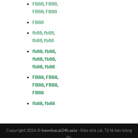
FB88
,
FB88
,
FB88
,
FB88
FB88
fb88
,
fb88
,
fb88
,
fb88
fb88
,
fb88
,
fb88
,
fb88
,
fb88
,
fb88
FB88
,
FB88
,
FB88
,
FB88
,
FB88
fb88
,
fb88
Copyright 2026 ©
keonhacai24h.asia
- Kèo nhà cái, Tỷ lệ kèo bóng
đá.