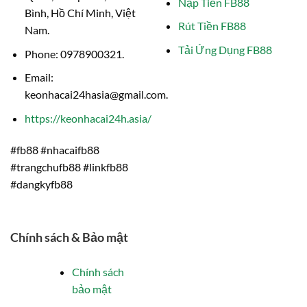
Nạp Tiền FB88
Bình, Hồ Chí Minh, Việt
Rút Tiền FB88
Nam.
Tải Ứng Dụng FB88
Phone: 0978900321.
Email:
keonhacai24hasia@gmail.com
.
https://keonhacai24h.asia/
#fb88 #nhacaifb88
#trangchufb88 #linkfb88
#dangkyfb88
Chính sách & Bảo mật
Chính sách
bảo mật