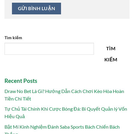
Tìm kiếm
TÌM
KIẾM
Recent Posts
Draw No Bet Là Gì? Hướng Dẫn Cách Chơi Kèo Hòa Hoàn
Tiền Chi Tiết
Tự Chủ Tài Chính Khi Cược Bóng Đá: Bí Quyết Quản lý Vốn
Hiệu Quả
Bật Mí Kinh Nghiệm Đánh Saba Sports Bách Chiến Bách