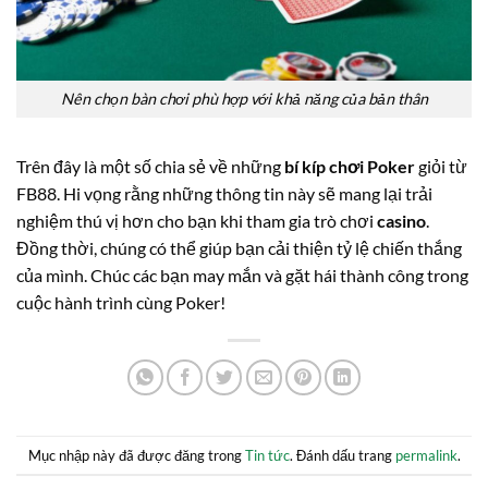
Nên chọn bàn chơi phù hợp với khả năng của bản thân
Trên đây là một số chia sẻ về những
bí kíp chơi Poker
giỏi từ
FB88. Hi vọng rằng những thông tin này sẽ mang lại trải
nghiệm thú vị hơn cho bạn khi tham gia trò chơi
casino
.
Đồng thời, chúng có thể giúp bạn cải thiện tỷ lệ chiến thắng
của mình. Chúc các bạn may mắn và gặt hái thành công trong
cuộc hành trình cùng Poker!
Mục nhập này đã được đăng trong
Tin tức
. Đánh dấu trang
permalink
.