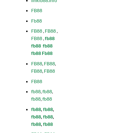
linkfb88.info
FB88
Fb88
FB88
,
FB88
,
FB88
,
fb88
fb88
fb88
fb88
Fb88
FB88
,
FB88
,
FB88
,
FB88
FB88
fb88
,
fb88
,
fb88
,
fb88
fb88
,
fb88
,
fb88
,
fb88
,
fb88
,
fb88