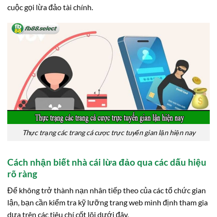
cuộc gọi lừa đảo tài chính.
Thực trạng các trang cá cược trực tuyến gian lận hiện nay
Cách nhận biết nhà cái lừa đảo qua các dấu hiệu
rõ ràng
Để không trở thành nạn nhân tiếp theo của các tổ chức gian
lận, bạn cần kiểm tra kỹ lưỡng trang web mình định tham gia
dựa trên các tiêu chí cốt lõi dưới đây.