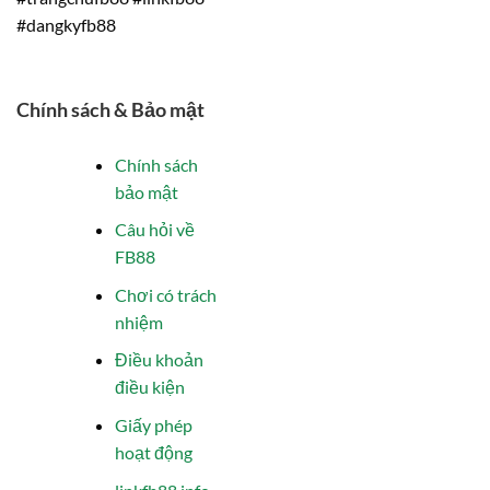
#dangkyfb88
Chính sách & Bảo mật
Chính sách
bảo mật
Câu hỏi về
FB88
Chơi có trách
nhiệm
Điều khoản
điều kiện
Giấy phép
hoạt động