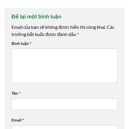
Để lại một bình luận
Email của bạn sẽ không được hiển thị công khai.
Các
trường bắt buộc được đánh dấu
*
Bình luận
*
Tên
*
Email
*