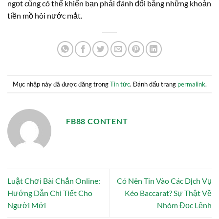
ngọt cũng có thể khiến bạn phải đánh đổi bằng những khoản
tiền mồ hôi nước mắt.
Mục nhập này đã được đăng trong
Tin tức
. Đánh dấu trang
permalink
.
FB88 CONTENT
Luật Chơi Bài Chắn Online:
Có Nên Tin Vào Các Dịch Vụ
Hướng Dẫn Chi Tiết Cho
Kéo Baccarat? Sự Thật Về
Người Mới
Nhóm Đọc Lệnh