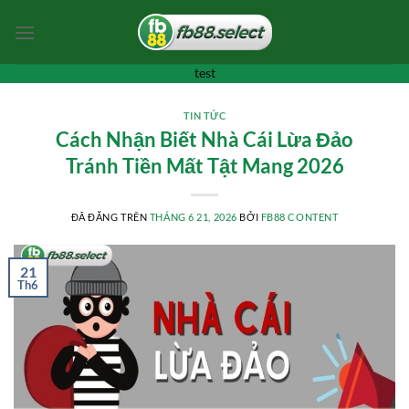
Chuyển
đến
nội
test
dung
TIN TỨC
Cách Nhận Biết Nhà Cái Lừa Đảo
Tránh Tiền Mất Tật Mang 2026
ĐÃ ĐĂNG TRÊN
THÁNG 6 21, 2026
BỞI
FB88 CONTENT
21
Th6