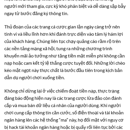
người mới tham gia, cực kỳ khó phân biệt và dễ dàng sập bẫy
ngay từ bước đăng ký thông tin.
Thủ đoạn của các trang cá cược gian lận ngày càng trở nên
tinh vi và liều lĩnh hơn khi đánh trực diện vào tâm lý hám lợi
của khách hàng. Chúng liên tục chạy quảng cáo rầm rộ trên
các nền tảng mạng xã hội, tung ra những chương trình
khuyến mãi ảo tưởng như tặng tiền mặt miễn phí không cần
nạp hoặc cam kết tỷ lệ thắng cược tuyệt đối. Những lời chèo
kéo mật ngọt này thực chất là bước đầu tiên trong kịch bản
dẫn dụ người chơi xuống tiền.
Không chỉ dừng lại ở việc chiếm đoạt tiền nạp, thực trạng
đáng báo động hiện nay là các trang cược lừa đảo còn đánh
cắp và mua bán dữ liệu cá nhân của người dùng. Khi người
chơi cung cấp thông tin căn cước, số điện thoại và tài khoản
ngân hàng lên các hệ thống “ma” này, họ đối mặt với nguy cơ
bị hack tài khoản ngân hàng hoặc bị quấy rối liên tục bởi các