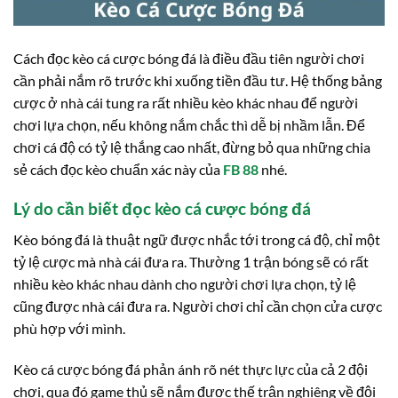
Cách đọc kèo cá cược bóng đá là điều đầu tiên người chơi
cần phải nắm rõ trước khi xuống tiền đầu tư. Hệ thống bảng
cược ở nhà cái tung ra rất nhiều kèo khác nhau để người
chơi lựa chọn, nếu không nắm chắc thì dễ bị nhầm lẫn. Để
chơi cá độ có tỷ lệ thắng cao nhất, đừng bỏ qua những chia
sẻ cách đọc kèo chuẩn xác này của
FB 88
nhé.
Lý do cần biết đọc kèo cá cược bóng đá
Kèo bóng đá là thuật ngữ được nhắc tới trong cá độ, chỉ một
tỷ lệ cược mà nhà cái đưa ra. Thường 1 trận bóng sẽ có rất
nhiều kèo khác nhau dành cho người chơi lựa chọn, tỷ lệ
cũng được nhà cái đưa ra. Người chơi chỉ cần chọn cửa cược
phù hợp với mình.
Kèo cá cược bóng đá phản ánh rõ nét thực lực của cả 2 đội
chơi, qua đó game thủ sẽ nắm được thế trận nghiêng về đội