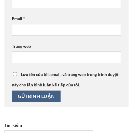
Email
*
Trang web
Lưu tên của tôi, email, và trang web trong trình duyệt
này cho lần bình luận kế tiếp của tôi.
Tìm kiếm