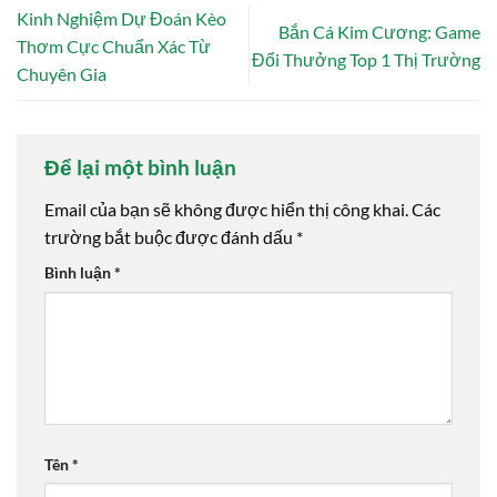
Kinh Nghiệm Dự Đoán Kèo
Bắn Cá Kim Cương: Game
Thơm Cực Chuẩn Xác Từ
Đổi Thưởng Top 1 Thị Trường
Chuyên Gia
Để lại một bình luận
Email của bạn sẽ không được hiển thị công khai.
Các
trường bắt buộc được đánh dấu
*
Bình luận
*
Tên
*