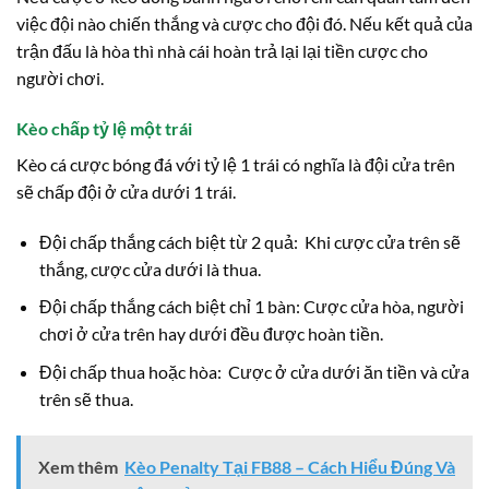
việc đội nào chiến thắng và cược cho đội đó. Nếu kết quả của
trận đấu là hòa thì nhà cái hoàn trả lại lại tiền cược cho
người chơi.
Kèo chấp tỷ lệ một trái
Kèo cá cược bóng đá với tỷ lệ 1 trái có nghĩa là đội cửa trên
sẽ chấp đội ở cửa dưới 1 trái.
Đội chấp thắng cách biệt từ 2 quả: Khi cược cửa trên sẽ
thắng, cược cửa dưới là thua.
Đội chấp thắng cách biệt chỉ 1 bàn: Cược cửa hòa, người
chơi ở cửa trên hay dưới đều được hoàn tiền.
Đội chấp thua hoặc hòa: Cược ở cửa dưới ăn tiền và cửa
trên sẽ thua.
Xem thêm
Kèo Penalty Tại FB88 – Cách Hiểu Đúng Và