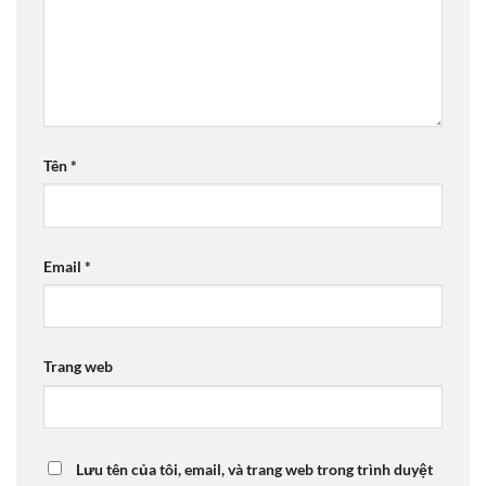
Tên
*
Email
*
Trang web
Lưu tên của tôi, email, và trang web trong trình duyệt