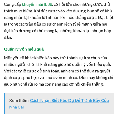
Cung cấp
khuyến mãi fb88
, cơ hội lớn cho những cược thủ
thích mạo hiểm. Khi đặt cược vào kèo dương, bạn sẽ có khả
năng nhận lại khoản lợi nhuận lớn nếu thắng cược. Đặc biệt
là trong các trận đấu có sự chênh lệch tỷ lệ mạnh giữa hai
đội, kèo dương có thể mang lại những khoản lợi nhuận hấp
dẫn.
Quản lý vốn hiệu quả
Một yếu tố khác khiến kèo này trở thành sự lựa chọn của
nhiều người chơi là khả năng giúp họ quản lý vốn hiệu quả.
Với các tỷ lệ cược dễ tính toán, anh em có thể đưa ra quyết
định cược phù hợp với mức vốn mình có. Điều này không chỉ
giúp hạn chế rủi ro mà còn nâng cao cơ hội chiến thắng.
Xem thêm
Cách Nhận Biết Kèo Dụ Để Tránh Bẫy Của
Nhà Cái