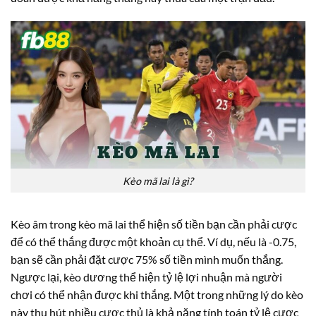
Kèo mã lai là gì?
Kèo âm trong kèo mã lai thể hiện số tiền bạn cần phải cược
để có thể thắng được một khoản cụ thể. Ví dụ, nếu là -0.75,
bạn sẽ cần phải đặt cược 75% số tiền mình muốn thắng.
Ngược lại, kèo dương thể hiện tỷ lệ lợi nhuận mà người
chơi có thể nhận được khi thắng. Một trong những lý do kèo
này thu hút nhiều cược thủ là khả năng tính toán tỷ lệ cược