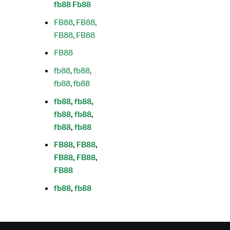
fb88
Fb88
FB88
,
FB88
,
FB88
,
FB88
FB88
fb88
,
fb88
,
fb88
,
fb88
fb88
,
fb88
,
fb88
,
fb88
,
fb88
,
fb88
FB88
,
FB88
,
FB88
,
FB88
,
FB88
fb88
,
fb88