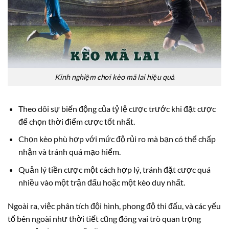
Kinh nghiệm chơi kèo mã lai hiệu quả
Theo dõi sự biến động của tỷ lệ cược trước khi đặt cược
để chọn thời điểm cược tốt nhất.
Chọn kèo phù hợp với mức độ rủi ro mà bạn có thể chấp
nhận và tránh quá mạo hiểm.
Quản lý tiền cược một cách hợp lý, tránh đặt cược quá
nhiều vào một trận đấu hoặc một kèo duy nhất.
Ngoài ra, việc phân tích đội hình, phong độ thi đấu, và các yếu
tố bên ngoài như thời tiết cũng đóng vai trò quan trọng