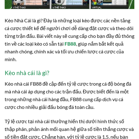
Kèo Nhà Cái là gì? Đây là những loại kèo được các nền tảng
cá cược thiết kế để người chơi dễ dàng đặt cược và theo dõi
từng trận đấu. Bài viết này sẽ cung cấp cho bạn đầy đủ thông
tin về các loại kèo có sẵn tại
FB88
, giúp nắm bắt kết quả
nhanh chóng, chính xác và tối ưu chiến lược cá cược của
mình.
Kèo nhà cái là gì?
Kèo nhà cái FB88 đề cập đến tỷ lệ cược trong cá độ bóng đá
mà nhà cái áp dụng cho các trận đấu. Được biết đến là một
trong những nhà cái hàng đầu, FB88 cung cấp dịch vụ cá
cược cho nhiều giải đấu bóng đá toàn cầu.
Tỷ lệ cược tại nhà cái thường hiển thị dưới hình thức số
thập phân, phản ánh mối quan hệ giữa số tiền thắng cược và
số tiền đặt cược. Chẳng hạn, với tỷ lệ cược là 1.5, nếu bạn