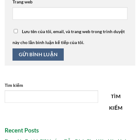
Trang web
Lưu tên của tôi, email, và trang web trong trình duyệt
này cho lần bình luận kế tiếp của tôi.
Tìm kiếm
TÌM
KIẾM
Recent Posts