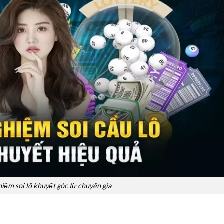
iệm soi lô khuyết góc từ chuyên gia