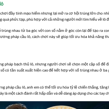
lô
chơi đầy tính mạo hiểm nhưng lại mở ra cơ hội trúng lớn cho n
quá phức tạp, phù hợp với cả những người mới tìm hiểu về lô đ
ố trùng nhau từ ba góc với con số nằm ở góc còn lại để tạo ra co
hương pháp cầu lô, cách chơi này sẽ giúp tối ưu hóa khả năng t
g pháp bạch thủ lô, nhưng người chơi sẽ chọn một cặp số để 
 số có tần suất xuất hiện cao để kết hợp với số trùng nhau ở ba 
ng pháp cầu lô, anh em có thể tối ưu hóa tỷ lệ chiến thắng, tăng
Đây là một cách đánh rất hấp dẫn và dễ dàng áp dụng cho các tay ch