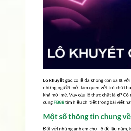
Lô khuyết góc
có lẽ đã không còn xa lạ với
những người mới làm quen với trò chơi ha
khá mới mẻ. Vậy cầu lô thực chất là gì? Có
cùng
FB88
tìm hiểu chi tiết trong bài viết nà
Một số thông tin chung về
Đối với những anh em chơi lô đề lâu năm, k