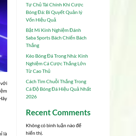
Tự Chủ Tài Chính Khi Cược
Bóng Đá: Bí Quyết Quản lý
Vốn Hiệu Quả
Bật Mí Kinh Nghiệm Đánh
Saba Sports Bách Chiến Bách
Thắng
Kèo Bóng Đá Trong Nhà: Kinh
Nghiệm Cá Cược Thắng Lớn
Từ Cao Thủ
Cách Tìm Chuỗi Thắng Trong
 với
Cá Độ Bóng Đá Hiệu Quả Nhất
niệm
2026
 Hãy
Recent Comments
Không có bình luận nào để
hiển thị.
ỉ là