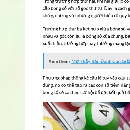
Trong trường hợp thứ hai, khi hai giải lô c
cặp bóng số với số góc thứ tư. Đây là cách g
chú ý, nhưng với những người hiểu rõ quy luậ
Trường hợp thứ ba kết hợp giữa bóng số và c
nhau và góc còn lại là bóng số của chúng, b
xuất hiện, trường hợp này thường mang lại
Xem thêm
Mơ Thấy Rắn Đánh Con Gì Đ
Phương pháp thống kê cầu lô tuy yêu cầu sự
đúng, nó có thể tạo ra các con số tiềm năng
bóng số sẽ có thêm cơ hội để đạt kết quả b