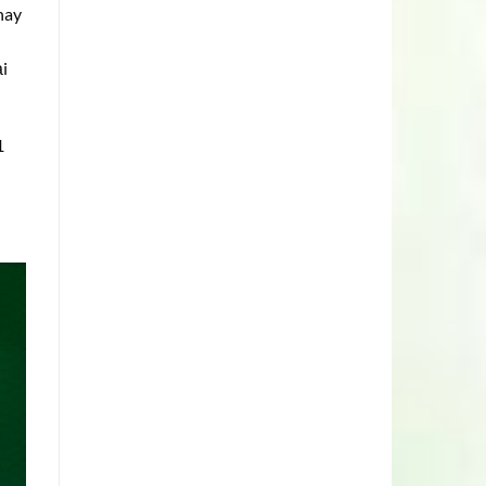
hay
i
1