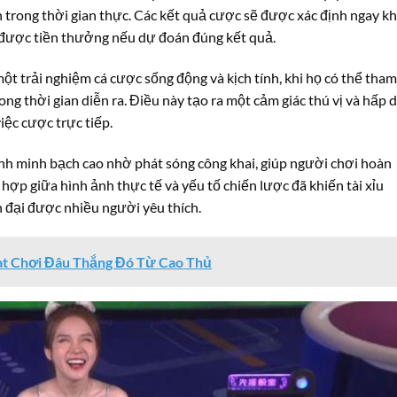
trong thời gian thực. Các kết quả cược sẽ được xác định ngay kh
n được tiền thưởng nếu dự đoán đúng kết quả.
ột trải nghiệm cá cược sống động và kịch tính, khi họ có thể tham
ong thời gian diễn ra. Điều này tạo ra một cảm giác thú vị và hấp 
iệc cược trực tiếp.
nh minh bạch cao nhờ phát sóng công khai, giúp người chơi hoàn
hợp giữa hình ảnh thực tế và yếu tố chiến lược đã khiến tài xỉu
 đại được nhiều người yêu thích.
t Chơi Đâu Thắng Đó Từ Cao Thủ