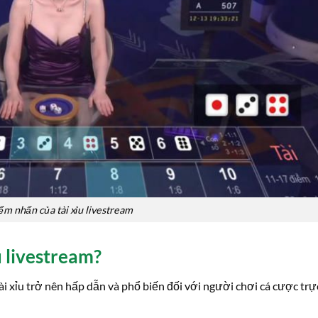
ểm nhấn của tài xỉu livestream
u livestream?
tài xỉu trở nên hấp dẫn và phổ biến đối với người chơi cá cược trự