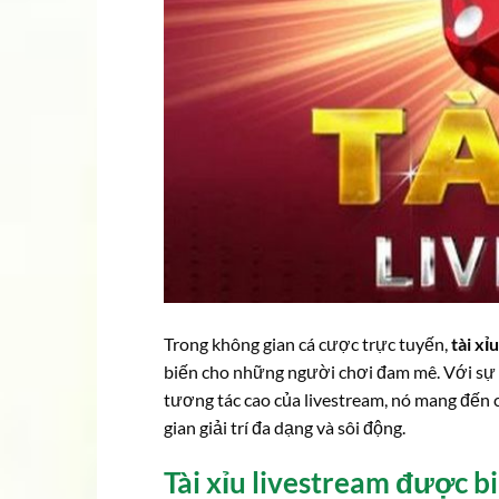
Trong không gian cá cược trực tuyến,
tài xỉ
biến cho những người chơi đam mê. Với sự k
tương tác cao của livestream, nó mang đến 
gian giải trí đa dạng và sôi động.
Tài xỉu livestream được b