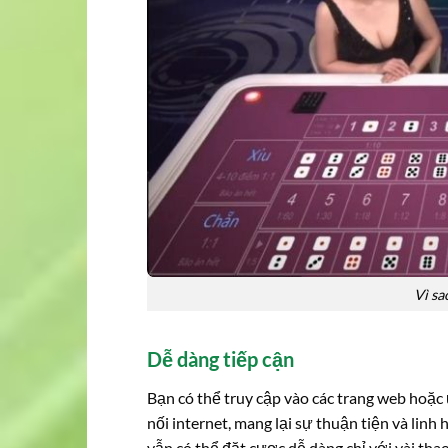
Vì sa
Dễ dàng tiếp cận
Bạn có thể truy cập vào các trang web hoặc ứ
nối internet, mang lại sự thuận tiện và linh
vẫn có thể đặt cược dễ dàng chỉ với vài thao