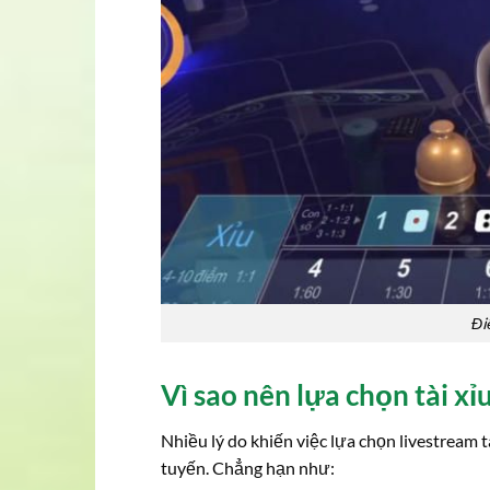
Đi
Vì sao nên lựa chọn tài xỉ
Nhiều lý do khiến việc lựa chọn livestream 
tuyến. Chẳng hạn như: