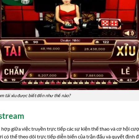
am tài xỉu được biết đến như thế nào?
estream
 hợp giữa việc truyền trực tiếp các sự kiện thể thao và cơ hội cư
i có thể theo dõi trực tiếp diễn biến của trận đấu và quyết định 