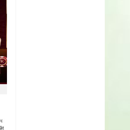
ợc
đặt