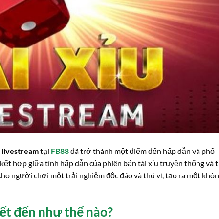
u livestream
tại
FB88
đã trở thành một điểm đến hấp dẫn và phổ
ết hợp giữa tính hấp dẫn của phiên bản tài xỉu truyền thống và t
cho người chơi một trải nghiệm độc đáo và thú vị, tạo ra một khô
iết đến như thế nào?