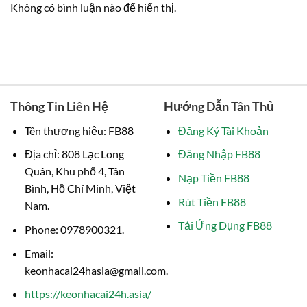
Không có bình luận nào để hiển thị.
Thông Tin Liên Hệ
Hướng Dẫn Tân Thủ
Tên thương hiệu: FB88
Đăng Ký Tài Khoản
Địa chỉ: 808 Lạc Long
Đăng Nhập FB88
Quân, Khu phố 4, Tân
Nạp Tiền FB88
Bình, Hồ Chí Minh, Việt
Rút Tiền FB88
Nam.
Tải Ứng Dụng FB88
Phone: 0978900321.
Email:
keonhacai24hasia@gmail.com
.
https://keonhacai24h.asia/