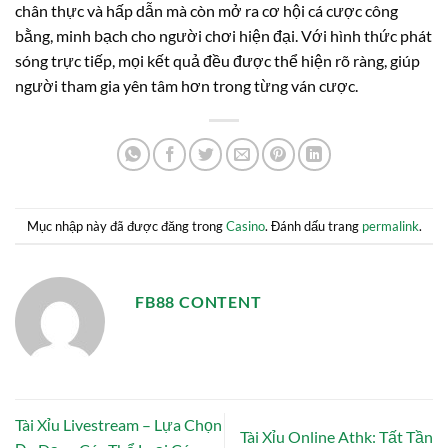
chân thực và hấp dẫn mà còn mở ra cơ hội cá cược công
bằng, minh bạch cho người chơi hiện đại. Với hình thức phát
sóng trực tiếp, mọi kết quả đều được thể hiện rõ ràng, giúp
người tham gia yên tâm hơn trong từng ván cược.
Mục nhập này đã được đăng trong
Casino
. Đánh dấu trang
permalink
.
FB88 CONTENT
Tài Xỉu Livestream – Lựa Chọn
Tài Xỉu Online Athk: Tất Tần