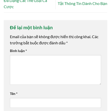
Đa Dạng Các Thể Loại Cá
Tật Thông Tin Dành Cho Bạn
Cược
Để lại một bình luận
Email của bạn sẽ không được hiển thị công khai.
Các
trường bắt buộc được đánh dấu
*
Bình luận
*
Tên
*