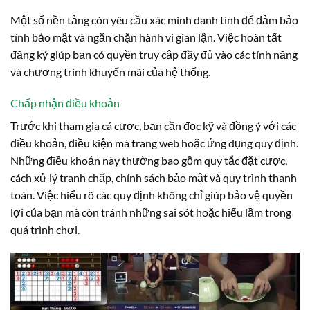
Một số nền tảng còn yêu cầu xác minh danh tính để đảm bảo
tính bảo mật và ngăn chặn hành vi gian lận. Việc hoàn tất
đăng ký giúp bạn có quyền truy cập đầy đủ vào các tính năng
và chương trình khuyến mãi của hệ thống.
Chấp nhận điều khoản
Trước khi tham gia cá cược, bạn cần đọc kỹ và đồng ý với các
điều khoản, điều kiện mà trang web hoặc ứng dụng quy định.
Những điều khoản này thường bao gồm quy tắc đặt cược,
cách xử lý tranh chấp, chính sách bảo mật và quy trình thanh
toán. Việc hiểu rõ các quy định không chỉ giúp bảo vệ quyền
lợi của bạn mà còn tránh những sai sót hoặc hiểu lầm trong
quá trình chơi.