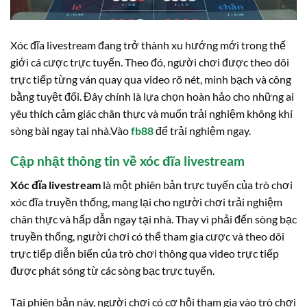
Xóc đĩa livestream đang trở thành xu hướng mới trong thế
giới cá cược trực tuyến. Theo đó, người chơi được theo dõi
trực tiếp từng ván quay qua video rõ nét, minh bạch và công
bằng tuyệt đối. Đây chính là lựa chọn hoàn hảo cho những ai
yêu thích cảm giác chân thực và muốn trải nghiệm không khí
sòng bài ngay tại nhà.Vào
fb88
để trải nghiệm ngay.
Cập nhật thông tin về xóc đĩa livestream
Xóc đĩa livestream
là một phiên bản trực tuyến của trò chơi
xóc đĩa truyền thống, mang lại cho người chơi trải nghiệm
chân thực và hấp dẫn ngay tại nhà. Thay vì phải đến sòng bạc
truyền thống, người chơi có thể tham gia cược và theo dõi
trực tiếp diễn biến của trò chơi thông qua video trực tiếp
được phát sóng từ các sòng bạc trực tuyến.
Tại phiên bản này, người chơi có cơ hội tham gia vào trò chơi