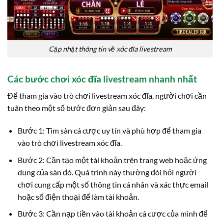
Cập nhật thông tin về xóc đĩa livestream
Các bước chơi xóc đĩa livestream nhanh nhất
Để tham gia vào trò chơi livestream xóc đĩa, người chơi cần
tuân theo một số bước đơn giản sau đây:
Bước 1: Tìm sàn cá cược uy tín và phù hợp để tham gia
vào trò chơi livestream xóc đĩa.
Bước 2: Cần tạo một tài khoản trên trang web hoặc ứng
dụng của sàn đó. Quá trình này thường đòi hỏi người
chơi cung cấp một số thông tin cá nhân và xác thực email
hoặc số điện thoại để làm tài khoản.
Bước 3: Cần nạp tiền vào tài khoản cá cược của mình để