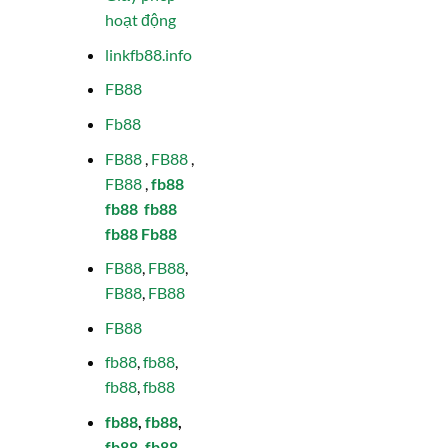
hoạt động
linkfb88.info
FB88
Fb88
FB88
,
FB88
,
FB88
,
fb88
fb88
fb88
fb88
Fb88
FB88
,
FB88
,
FB88
,
FB88
FB88
fb88
,
fb88
,
fb88
,
fb88
fb88
,
fb88
,
fb88
,
fb88
,